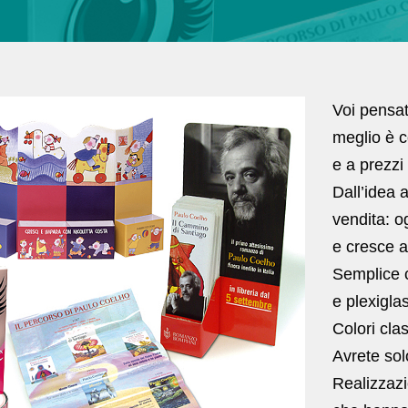
Voi pensat
meglio è c
e a prezzi
Dall’idea 
vendita: o
e cresce al
Semplice c
e plexigla
Colori clas
Avrete sol
Realizzazi