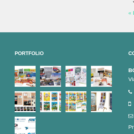
« 
PORTFOLIO
C
BO
Vi
Pr