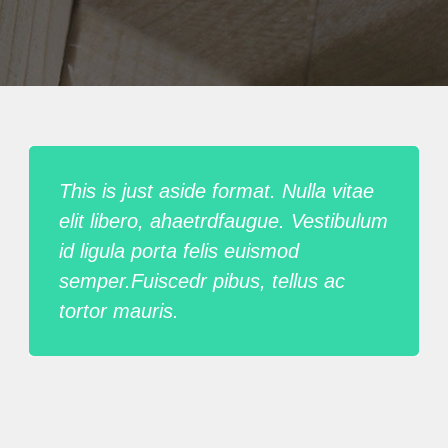
This is just aside format. Nulla vitae
elit libero, ahaetrdfaugue. Vestibulum
id ligula porta felis euismod
semper.Fuiscedr pibus, tellus ac
tortor mauris.