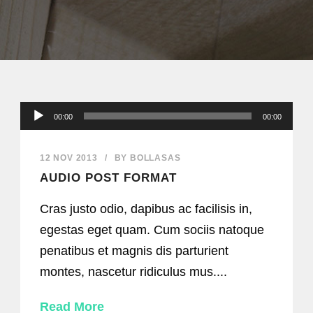
Audio
00:00
00:00
Player
12 NOV 2013
/
BY
BOLLASAS
AUDIO POST FORMAT
Cras justo odio, dapibus ac facilisis in,
egestas eget quam. Cum sociis natoque
penatibus et magnis dis parturient
montes, nascetur ridiculus mus....
Read More