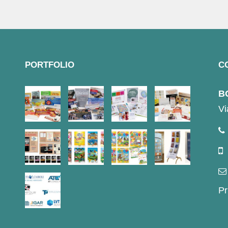
PORTFOLIO
C
BO
Vi
Pr