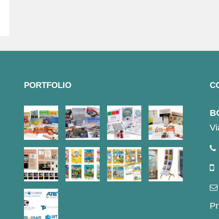
PORTFOLIO
C
BO
Vi
Pr