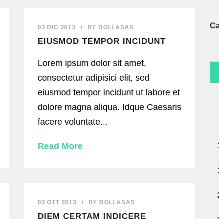
Ca
03 DIC 2013
/
BY
BOLLASAS
EIUSMOD TEMPOR INCIDUNT
Lorem ipsum dolor sit amet,
consectetur adipisici elit, sed
eiusmod tempor incidunt ut labore et
dolore magna aliqua. Idque Caesaris
facere voluntate...
Read More
03 OTT 2013
/
BY
BOLLASAS
DIEM CERTAM INDICERE