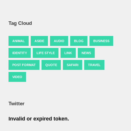
Tag Cloud
ANIMAL
ASIDE
AUDIO
BLOG
BUSINESS
IDENTITY
LIFE STYLE
LINK
NEWS
POST FORMAT
QUOTE
SAFARI
TRAVEL
VIDEO
Twitter
Invalid or expired token.