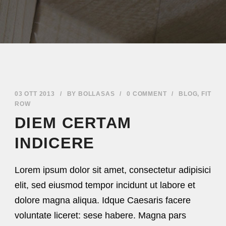
03 OTT 2013
/
BY
BOLLASAS
/
0 COMMENT
/
BLOG
,
FIT
ROW
DIEM CERTAM
INDICERE
Lorem ipsum dolor sit amet, consectetur adipisici
elit, sed eiusmod tempor incidunt ut labore et
dolore magna aliqua. Idque Caesaris facere
voluntate liceret: sese habere. Magna pars