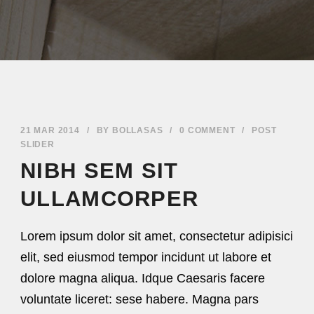
21 MAR 2014
/
BY
BOLLASAS
/
0 COMMENT
/
POST
SLIDER
NIBH SEM SIT
ULLAMCORPER
Lorem ipsum dolor sit amet, consectetur adipisici
elit, sed eiusmod tempor incidunt ut labore et
dolore magna aliqua. Idque Caesaris facere
voluntate liceret: sese habere. Magna pars