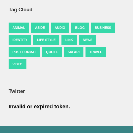
Tag Cloud
ANIMAL
ASIDE
AUDIO
BLOG
BUSINESS
IDENTITY
LIFE STYLE
LINK
NEWS
POST FORMAT
QUOTE
SAFARI
TRAVEL
VIDEO
Twitter
Invalid or expired token.