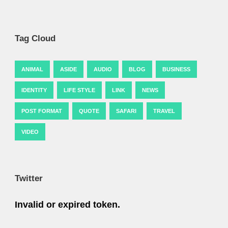
Tag Cloud
ANIMAL
ASIDE
AUDIO
BLOG
BUSINESS
IDENTITY
LIFE STYLE
LINK
NEWS
POST FORMAT
QUOTE
SAFARI
TRAVEL
VIDEO
Twitter
Invalid or expired token.