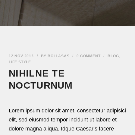
12 NOV 2013
/
BY
BOLLASAS
/
0 COMMENT
/
BLOG
,
LIFE STYLE
NIHILNE TE
NOCTURNUM
Lorem ipsum dolor sit amet, consectetur adipisici
elit, sed eiusmod tempor incidunt ut labore et
dolore magna aliqua. Idque Caesaris facere